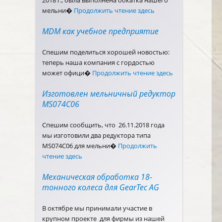
2018 г., была выполнена обкатка нашего
мельни�
Продолжить чтение здесь
MDM как учебное предприятие
Спешим поделиться хорошей новостью:
теперь наша компания с гордостью
может офици�
Продолжить чтение здесь
Изготовлен мельничный редуктор
MS074C06
Спешим сообщить, что 26.11.2018 года
мы изготовили два редуктора типа
MS074C06 для мельни�
Продолжить
чтение здесь
Механическая обработка 18-
тонного колеса для GearTec AG
В октябре мы принимали участие в
крупном проекте для фирмы из нашей