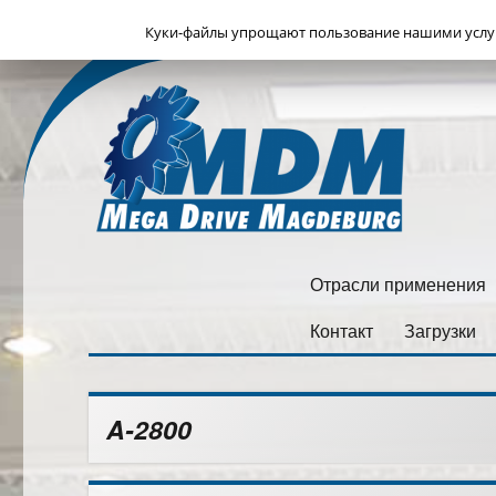
Куки-файлы упрощают пользование нашими услуга
Megadrive Magdeburg
Mega Drive Magdeburg GmbH (Ein Unternehmen der GearTec
Отрасли применения
Контакт
Загрузки
A-2800