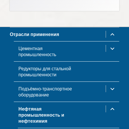
раскрыть
Отрасли применения
дочернее
меню
раскрыть
Цементная
дочернее
промышленность
меню
Редукторы для стальной
промышленности
раскрыть
Подъёмно-транспортное
дочернее
оборудование
меню
раскрыть
Нефтяная
дочернее
промышленность и
меню
нефтехимия